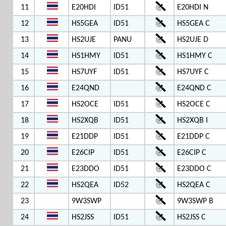
11
E20HDI
ID51
E20HDI N
12
HS5GEA
ID51
HS5GEA C
13
HS2UJE
PANU
HS2UJE D
14
HS1HMY
ID51
HS1HMY C
15
HS7UYF
ID51
HS7UYF C
16
E24QND
E24QND C
17
HS2OCE
ID51
HS2OCE C
18
HS2XQB
ID51
HS2XQB I
19
E21DDP
ID51
E21DDP C
20
E26CIP
ID51
E26CIP C
21
E23DDO
ID51
E23DDO C
22
HS2QEA
ID52
HS2QEA C
23
9W3SWP
9W3SWP B
24
HS2JSS
ID51
HS2JSS C