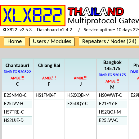
XLX822 v2.5.3 - Dashboard v2.4.2 / Service uptime:
10 days 22
Home
Users / Modules
Repeaters / Nodes (24)
Bangkok
Chantaburi
Chiang Rai
Ph
145.175
DMR TG 520822
DMR 
DMR TG 520175
AMBE!!!
AMBE!!!
AMBE!!!
AMBE!!!
C
F
J
M
E25NMO-C
HS1FMX-T
HS2XQB-M
HS0WWT-C
E29
E25LVV-H
E25DQY-C
E21EYY-E
HS7TRE-C
HS2QOJ-M
HS2UJE-D
E25LVV-C