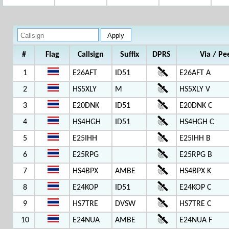
#
Flag
Callsign
Suffix
DPRS
Via / Pe
1
E26AFT
ID51
E26AFT A
2
HS5XLY
M
HS5XLY V
3
E20DNK
ID51
E20DNK C
4
HS4HGH
ID51
HS4HGH C
5
E25IHH
E25IHH B
6
E25RPG
E25RPG B
7
HS4BPX
AMBE
HS4BPX K
8
E24KOP
ID51
E24KOP C
9
HS7TRE
DVSW
HS7TRE C
10
E24NUA
AMBE
E24NUA F