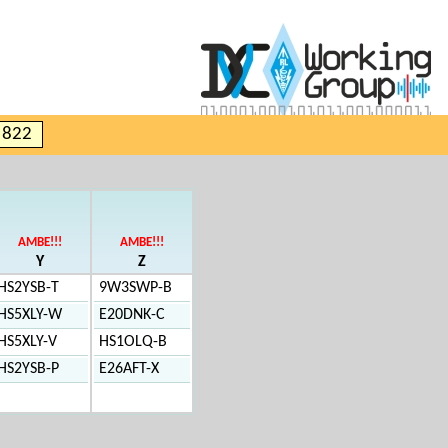
e 822
AMBE!!!
AMBE!!!
Y
Z
HS2YSB-T
9W3SWP-B
HS5XLY-W
E20DNK-C
HS5XLY-V
HS1OLQ-B
HS2YSB-P
E26AFT-X