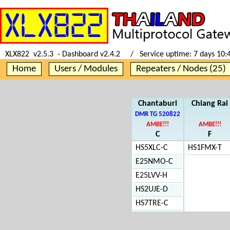
XLX822 v2.5.3 - Dashboard v2.4.2 / Service uptime:
7 days 10:
Home
Users / Modules
Repeaters / Nodes (25)
Chantaburi
Chiang Rai
DMR TG 520822
AMBE!!!
AMBE!!!
C
F
HS5XLC-C
HS1FMX-T
E25NMO-C
E25LVV-H
HS2UJE-D
HS7TRE-C