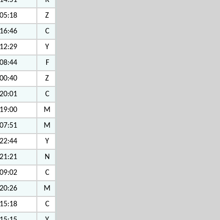
14:51
K
05:18
Z
16:46
C
12:29
Y
08:44
F
00:40
Z
20:01
C
19:00
M
07:51
M
22:44
Y
21:21
N
09:02
C
20:26
M
15:18
C