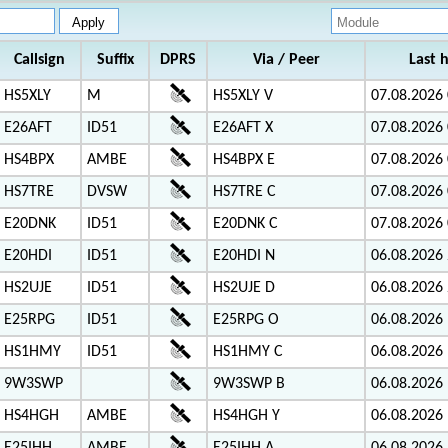
Callsign
Suffix
DPRS
Via / Peer
Last 
HS5XLY
M
HS5XLY V
07.08.2026 
E26AFT
ID51
E26AFT X
07.08.2026 
HS4BPX
AMBE
HS4BPX E
07.08.2026 
HS7TRE
DVSW
HS7TRE C
07.08.2026 
E20DNK
ID51
E20DNK C
07.08.2026 
E20HDI
ID51
E20HDI N
06.08.2026 
HS2UJE
ID51
HS2UJE D
06.08.2026 
E25RPG
ID51
E25RPG O
06.08.2026 
HS1HMY
ID51
HS1HMY C
06.08.2026 
9W3SWP
9W3SWP B
06.08.2026 
HS4HGH
AMBE
HS4HGH Y
06.08.2026 