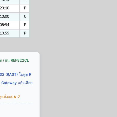
15:15
Y
20:10
P
10:00
C
08:54
P
10:55
P
Icom เช่น REF822CL
02 (RAST) โมดูล R
R Gateway แล้วเลือก
ลตั้งแต่ A-Z