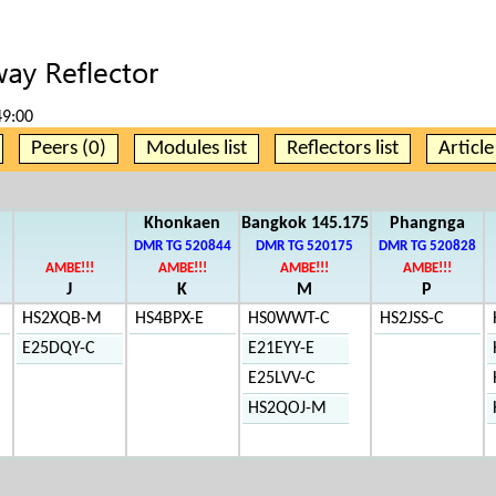
49:00
Peers (0)
Modules list
Reflectors list
Articl
Khonkaen
Bangkok 145.175
Phangnga
DMR TG 520844
DMR TG 520175
DMR TG 520828
AMBE!!!
AMBE!!!
AMBE!!!
AMBE!!!
J
K
M
P
HS2XQB-M
HS4BPX-E
HS0WWT-C
HS2JSS-C
E25DQY-C
E21EYY-E
E25LVV-C
HS2QOJ-M