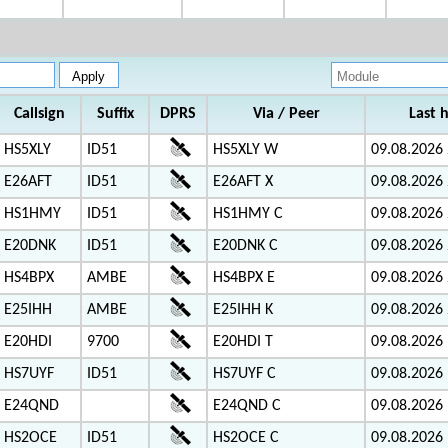
Callsign
Suffix
DPRS
Via / Peer
Last 
HS5XLY
ID51
HS5XLY W
09.08.2026 
E26AFT
ID51
E26AFT X
09.08.2026 
HS1HMY
ID51
HS1HMY C
09.08.2026 
E20DNK
ID51
E20DNK C
09.08.2026 
HS4BPX
AMBE
HS4BPX E
09.08.2026 
E25IHH
AMBE
E25IHH K
09.08.2026 
E20HDI
9700
E20HDI T
09.08.2026 
HS7UYF
ID51
HS7UYF C
09.08.2026 
E24QND
E24QND C
09.08.2026 
HS2OCE
ID51
HS2OCE C
09.08.2026 