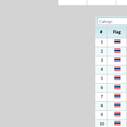
#
Flag
1
2
3
4
5
6
7
8
9
10