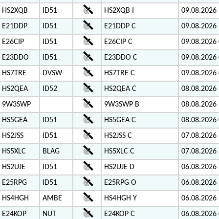
HS2XQB
ID51
HS2XQB I
09.08.2026 
E21DDP
ID51
E21DDP C
09.08.2026 
E26CIP
ID51
E26CIP C
09.08.2026 
E23DDO
ID51
E23DDO C
09.08.2026 
HS7TRE
DVSW
HS7TRE C
09.08.2026 
HS2QEA
ID52
HS2QEA C
08.08.2026 
9W3SWP
9W3SWP B
08.08.2026 
HS5GEA
ID51
HS5GEA C
08.08.2026 
HS2JSS
ID51
HS2JSS C
07.08.2026 
HS5XLC
BLAG
HS5XLC C
07.08.2026 
HS2UJE
ID51
HS2UJE D
06.08.2026 
E25RPG
ID51
E25RPG O
06.08.2026 
HS4HGH
AMBE
HS4HGH Y
06.08.2026 
E24KOP
NUT
E24KOP C
06.08.2026 