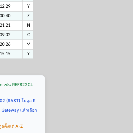
12:29
Y
00:40
Z
21:21
N
09:02
C
20:26
M
15:15
Y
Icom เช่น REF822CL
02 (RAST) โมดูล R
R Gateway แล้วเลือก
ลตั้งแต่ A-Z