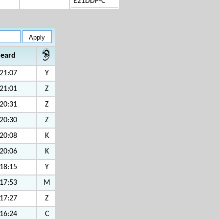
E21DDP-C
heard
21:07
Y
21:01
Z
20:31
Z
20:30
Z
20:08
K
20:06
K
18:15
Y
17:53
M
17:27
Z
16:24
C