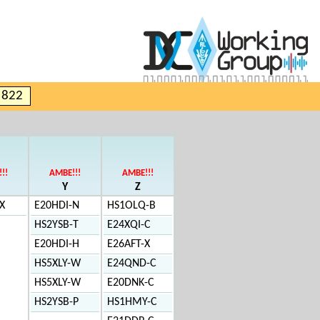
e 822
!!
AMBE!!!
AMBE!!!
Y
Z
X
E20HDI-N
HS1OLQ-B
HS2YSB-T
E24XQI-C
E20HDI-H
E26AFT-X
HS5XLY-W
E24QND-C
HS5XLY-W
E20DNK-C
HS2YSB-P
HS1HMY-C