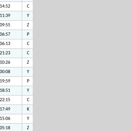
14:52
C
11:39
Y
09:55
Z
06:57
P
06:13
C
21:23
C
10:26
Z
00:08
Y
19:59
P
18:51
Y
22:15
C
17:49
K
15:06
Y
05:18
Z