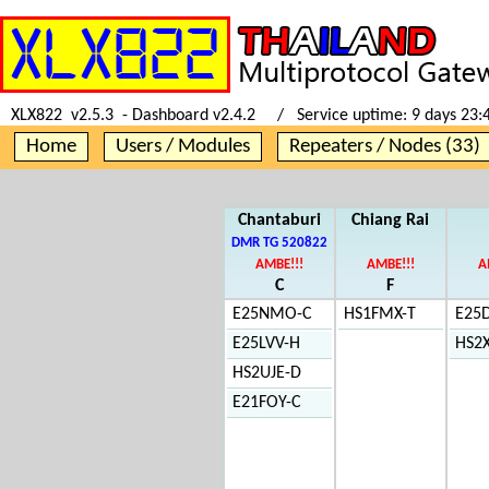
XLX822 v2.5.3 - Dashboard v2.4.2 / Service uptime:
9 days 23:
Home
Users / Modules
Repeaters / Nodes (33)
Chantaburi
Chiang Rai
DMR TG 520822
AMBE!!!
AMBE!!!
A
C
F
E25NMO-C
HS1FMX-T
E25
E25LVV-H
HS2
HS2UJE-D
E21FOY-C