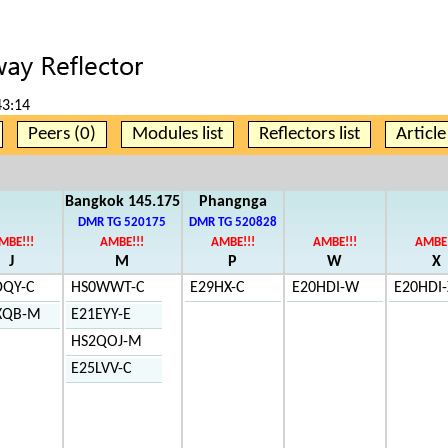
43:14
Peers (0)
Modules list
Reflectors list
Articl
Bangkok 145.175
Phangnga
DMR TG 520175
DMR TG 520828
MBE!!!
AMBE!!!
AMBE!!!
AMBE!!!
AMBE!
J
M
P
W
X
DQY-C
HS0WWT-C
E29HX-C
E20HDI-W
E20HDI-
XQB-M
E21EYY-E
HS2QOJ-M
E25LVV-C