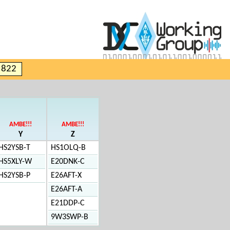
e 822
AMBE!!!
AMBE!!!
Y
Z
HS2YSB-T
HS1OLQ-B
HS5XLY-W
E20DNK-C
HS2YSB-P
E26AFT-X
E26AFT-A
E21DDP-C
9W3SWP-B