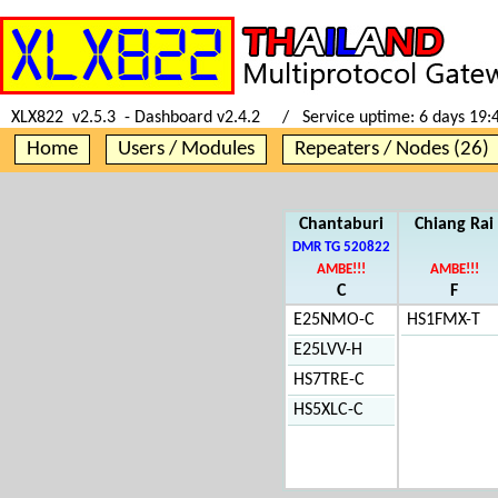
XLX822 v2.5.3 - Dashboard v2.4.2 / Service uptime:
6 days 19:
Home
Users / Modules
Repeaters / Nodes (26)
Chantaburi
Chiang Rai
DMR TG 520822
AMBE!!!
AMBE!!!
C
F
E25NMO-C
HS1FMX-T
E25LVV-H
HS7TRE-C
HS5XLC-C