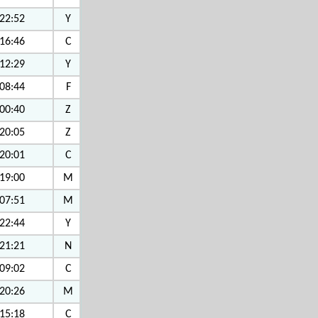
22:52
Y
16:46
C
12:29
Y
08:44
F
00:40
Z
20:05
Z
20:01
C
19:00
M
07:51
M
22:44
Y
21:21
N
09:02
C
20:26
M
15:18
C