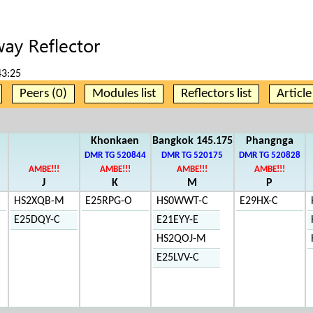
43:25
Peers (0)
Modules list
Reflectors list
Articl
Khonkaen
Bangkok 145.175
Phangnga
DMR TG 520844
DMR TG 520175
DMR TG 520828
AMBE!!!
AMBE!!!
AMBE!!!
AMBE!!!
J
K
M
P
HS2XQB-M
E25RPG-O
HS0WWT-C
E29HX-C
E25DQY-C
E21EYY-E
HS2QOJ-M
E25LVV-C