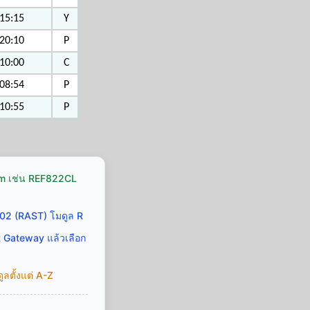
15:15
Y
20:10
P
10:00
C
08:54
P
10:55
P
Icom เช่น REF822CL
02 (RAST) โมดูล R
R Gateway แล้วเลือก
ลตั้งแต่ A-Z