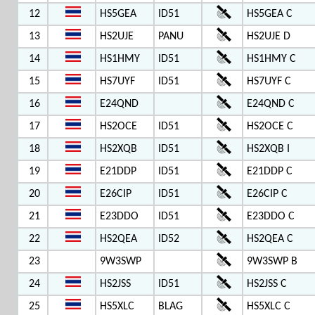
12
HS5GEA
ID51
HS5GEA C
13
HS2UJE
PANU
HS2UJE D
14
HS1HMY
ID51
HS1HMY C
15
HS7UYF
ID51
HS7UYF C
16
E24QND
E24QND C
17
HS2OCE
ID51
HS2OCE C
18
HS2XQB
ID51
HS2XQB I
19
E21DDP
ID51
E21DDP C
20
E26CIP
ID51
E26CIP C
21
E23DDO
ID51
E23DDO C
22
HS2QEA
ID52
HS2QEA C
23
9W3SWP
9W3SWP B
24
HS2JSS
ID51
HS2JSS C
25
HS5XLC
BLAG
HS5XLC C