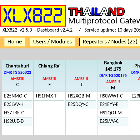
XLX822 v2.5.3 - Dashboard v2.4.2 / Service uptime:
10 days 20
Home
Users / Modules
Repeaters / Nodes (23)
Bangkok
Chantaburi
Chiang Rai
Ph
145.175
DMR TG 520822
DMR 
DMR TG 520175
AMBE!!!
AMBE!!!
AMBE!!!
AMBE!!!
C
F
J
M
E25NMO-C
HS1FMX-T
HS2XQB-M
HS0WWT-C
E29
E25LVV-H
E25DQY-C
E21EYY-E
HS7TRE-C
HS2QOJ-M
HS2UJE-D
E25LVV-C