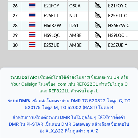
26
E21FOY
OSCA
E21FOY C
27
E25ETT
NUT
E25ETT C
28
HS6RZW
ID51
HS6RZW C
29
HS9LQC
AMBE
HS9LQC L
30
E25ZUE
AMBE
E25ZUE Y
ระบบ DSTAR:
เชื่อมต่อโดยใช้คำสั่งในการเชื่อมต่อผ่าน UR หรือ
Your Callsign ในเครื่อง Icom เช่น REF822CL สำหรับโมดูล C
และ REF822LL สำหรับโมดูล L
ระบบ DMR:
เชื่อมต่อโดยตรงผ่าน DMR TG 520822 โมดูล C, TG
520175 โมดูล M, TG 52002 (RAST) โมดูล R
สำหรับการเชื่อมต่อระบบ DMR ในโมดูลอื่น ๆ ให้ใช้การตั้งค่า
DMR ใน Pi-STAR เป็นแบบ DMR Gateway แล้วเลือกเชื่อมต่อไป
ยัง XLX_822 ที่โมดูลต่าง ๆ A-Z