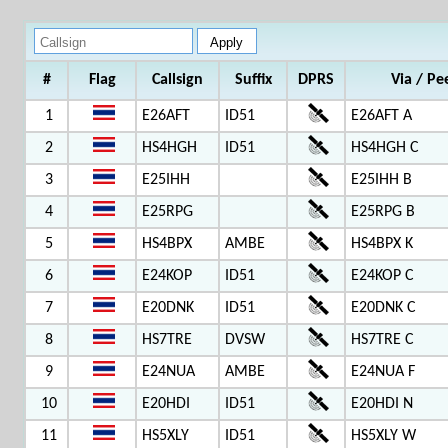
#
Flag
Callsign
Suffix
DPRS
Via / Pe
1
E26AFT
ID51
E26AFT A
2
HS4HGH
ID51
HS4HGH C
3
E25IHH
E25IHH B
4
E25RPG
E25RPG B
5
HS4BPX
AMBE
HS4BPX K
6
E24KOP
ID51
E24KOP C
7
E20DNK
ID51
E20DNK C
8
HS7TRE
DVSW
HS7TRE C
9
E24NUA
AMBE
E24NUA F
10
E20HDI
ID51
E20HDI N
11
HS5XLY
ID51
HS5XLY W