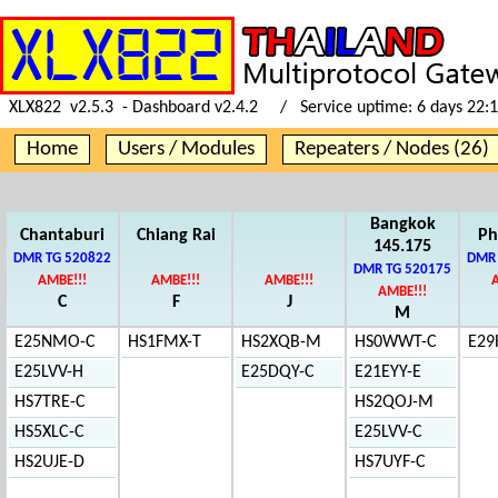
XLX822 v2.5.3 - Dashboard v2.4.2 / Service uptime:
6 days 22:
Home
Users / Modules
Repeaters / Nodes (26)
Bangkok
Chantaburi
Chiang Rai
Ph
145.175
DMR TG 520822
DMR 
DMR TG 520175
AMBE!!!
AMBE!!!
AMBE!!!
AMBE!!!
C
F
J
M
E25NMO-C
HS1FMX-T
HS2XQB-M
HS0WWT-C
E29
E25LVV-H
E25DQY-C
E21EYY-E
HS7TRE-C
HS2QOJ-M
HS5XLC-C
E25LVV-C
HS2UJE-D
HS7UYF-C