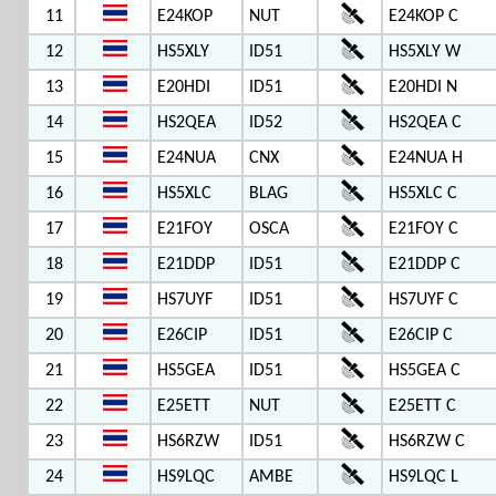
11
E24KOP
NUT
E24KOP C
12
HS5XLY
ID51
HS5XLY W
13
E20HDI
ID51
E20HDI N
14
HS2QEA
ID52
HS2QEA C
15
E24NUA
CNX
E24NUA H
16
HS5XLC
BLAG
HS5XLC C
17
E21FOY
OSCA
E21FOY C
18
E21DDP
ID51
E21DDP C
19
HS7UYF
ID51
HS7UYF C
20
E26CIP
ID51
E26CIP C
21
HS5GEA
ID51
HS5GEA C
22
E25ETT
NUT
E25ETT C
23
HS6RZW
ID51
HS6RZW C
24
HS9LQC
AMBE
HS9LQC L