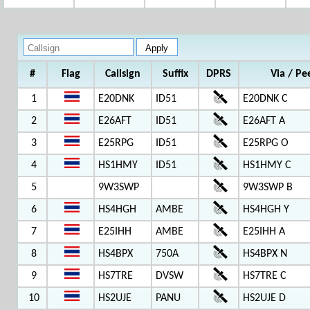
#
Flag
Callsign
Suffix
DPRS
Via / Pe
1
E20DNK
ID51
E20DNK C
2
E26AFT
ID51
E26AFT A
3
E25RPG
ID51
E25RPG O
4
HS1HMY
ID51
HS1HMY C
5
9W3SWP
9W3SWP B
6
HS4HGH
AMBE
HS4HGH Y
7
E25IHH
AMBE
E25IHH A
8
HS4BPX
750A
HS4BPX N
9
HS7TRE
DVSW
HS7TRE C
10
HS2UJE
PANU
HS2UJE D