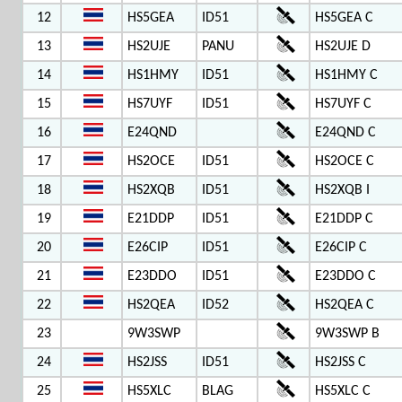
12
HS5GEA
ID51
HS5GEA C
13
HS2UJE
PANU
HS2UJE D
14
HS1HMY
ID51
HS1HMY C
15
HS7UYF
ID51
HS7UYF C
16
E24QND
E24QND C
17
HS2OCE
ID51
HS2OCE C
18
HS2XQB
ID51
HS2XQB I
19
E21DDP
ID51
E21DDP C
20
E26CIP
ID51
E26CIP C
21
E23DDO
ID51
E23DDO C
22
HS2QEA
ID52
HS2QEA C
23
9W3SWP
9W3SWP B
24
HS2JSS
ID51
HS2JSS C
25
HS5XLC
BLAG
HS5XLC C