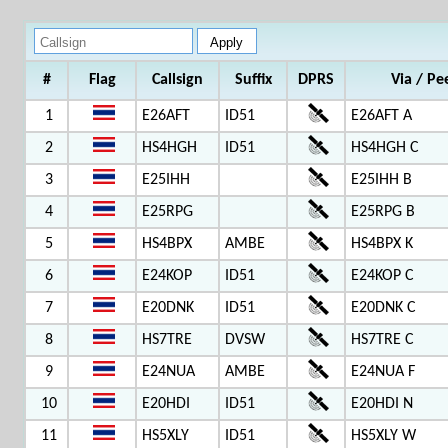
#
Flag
Callsign
Suffix
DPRS
Via / Pe
1
E26AFT
ID51
E26AFT A
2
HS4HGH
ID51
HS4HGH C
3
E25IHH
E25IHH B
4
E25RPG
E25RPG B
5
HS4BPX
AMBE
HS4BPX K
6
E24KOP
ID51
E24KOP C
7
E20DNK
ID51
E20DNK C
8
HS7TRE
DVSW
HS7TRE C
9
E24NUA
AMBE
E24NUA F
10
E20HDI
ID51
E20HDI N
11
HS5XLY
ID51
HS5XLY W