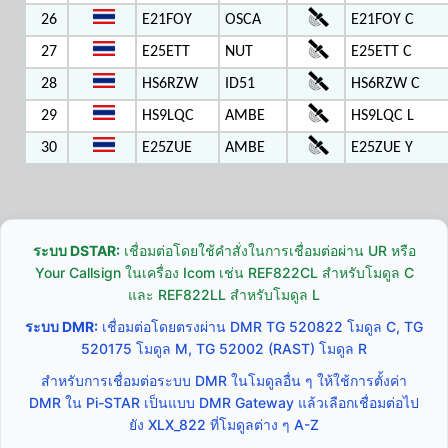
26
E21FOY
OSCA
E21FOY C
27
E25ETT
NUT
E25ETT C
28
HS6RZW
ID51
HS6RZW C
29
HS9LQC
AMBE
HS9LQC L
30
E25ZUE
AMBE
E25ZUE Y
ระบบ DSTAR:
เชื่อมต่อโดยใช้คำสั่งในการเชื่อมต่อผ่าน UR หรือ
Your Callsign ในเครื่อง Icom เช่น REF822CL สำหรับโมดูล C
และ REF822LL สำหรับโมดูล L
ระบบ DMR:
เชื่อมต่อโดยตรงผ่าน DMR TG 520822 โมดูล C, TG
520175 โมดูล M, TG 52002 (RAST) โมดูล R
สำหรับการเชื่อมต่อระบบ DMR ในโมดูลอื่น ๆ ให้ใช้การตั้งค่า
DMR ใน Pi-STAR เป็นแบบ DMR Gateway แล้วเลือกเชื่อมต่อไป
ยัง XLX_822 ที่โมดูลต่าง ๆ A-Z