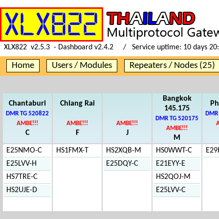
XLX822 v2.5.3 - Dashboard v2.4.2 / Service uptime:
10 days 20
Home
Users / Modules
Repeaters / Nodes (25)
Bangkok
Chantaburi
Chiang Rai
Ph
145.175
DMR TG 520822
DMR 
DMR TG 520175
AMBE!!!
AMBE!!!
AMBE!!!
AMBE!!!
C
F
J
M
E25NMO-C
HS1FMX-T
HS2XQB-M
HS0WWT-C
E29
E25LVV-H
E25DQY-C
E21EYY-E
HS7TRE-C
HS2QOJ-M
HS2UJE-D
E25LVV-C