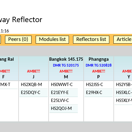
11:16
Peers (0)
Modules list
Reflectors list
Articl
ang Rai
Bangkok 145.175
Phangnga
DMR TG 520175
DMR TG 520828
MBE!!!
AMBE!!!
AMBE!!!
AMBE!!!
AMBE!
F
J
M
P
Y
FMX-T
HS2XQB-M
HS0WWT-C
HS2JSS-C
HS2YSB-
E25DQY-C
E21EYY-E
E29HX-C
HS5XLC
E25LVV-C
HS5XLY
HS2QOJ-M