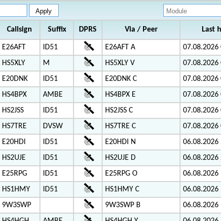
Callsign
Suffix
DPRS
Via / Peer
Last 
E26AFT
ID51
E26AFT A
07.08.2026 
HS5XLY
M
HS5XLY V
07.08.2026 
E20DNK
ID51
E20DNK C
07.08.2026 
HS4BPX
AMBE
HS4BPX E
07.08.2026 
HS2JSS
ID51
HS2JSS C
07.08.2026 
HS7TRE
DVSW
HS7TRE C
07.08.2026 
E20HDI
ID51
E20HDI N
06.08.2026 
HS2UJE
ID51
HS2UJE D
06.08.2026 
E25RPG
ID51
E25RPG O
06.08.2026 
HS1HMY
ID51
HS1HMY C
06.08.2026 
9W3SWP
9W3SWP B
06.08.2026 