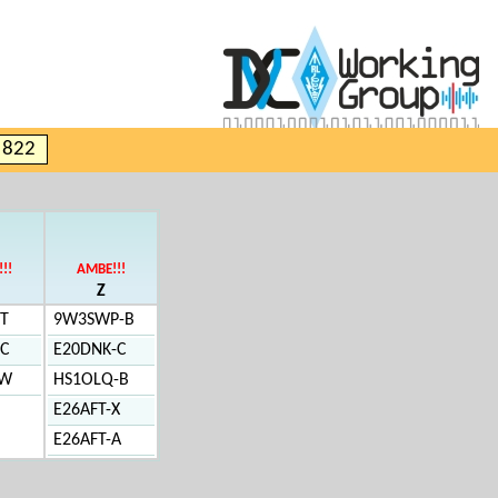
e 822
!!
AMBE!!!
Z
T
9W3SWP-B
-C
E20DNK-C
-W
HS1OLQ-B
E26AFT-X
E26AFT-A