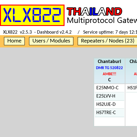
XLX822 v2.5.3 - Dashboard v2.4.2 / Service uptime:
7 days 12:
Home
Users / Modules
Repeaters / Nodes (23)
Chantaburi
Chi
DMR TG 520822
AMBE!!!
A
C
E25NMO-C
HS1
E25LVV-H
HS2UJE-D
HS7TRE-C