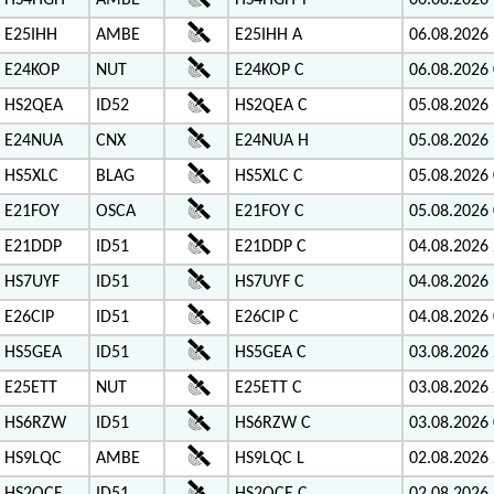
HS4HGH
AMBE
HS4HGH Y
06.08.2026 
E25IHH
AMBE
E25IHH A
06.08.2026 
E24KOP
NUT
E24KOP C
06.08.2026 
HS2QEA
ID52
HS2QEA C
05.08.2026 
E24NUA
CNX
E24NUA H
05.08.2026 
HS5XLC
BLAG
HS5XLC C
05.08.2026 
E21FOY
OSCA
E21FOY C
05.08.2026 
E21DDP
ID51
E21DDP C
04.08.2026 
HS7UYF
ID51
HS7UYF C
04.08.2026 
E26CIP
ID51
E26CIP C
04.08.2026 
HS5GEA
ID51
HS5GEA C
03.08.2026 
E25ETT
NUT
E25ETT C
03.08.2026 
HS6RZW
ID51
HS6RZW C
03.08.2026 
HS9LQC
AMBE
HS9LQC L
02.08.2026 