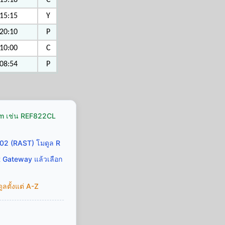
15:18
C
15:15
Y
20:10
P
10:00
C
08:54
P
Icom เช่น REF822CL
02 (RAST) โมดูล R
R Gateway แล้วเลือก
ลตั้งแต่ A-Z