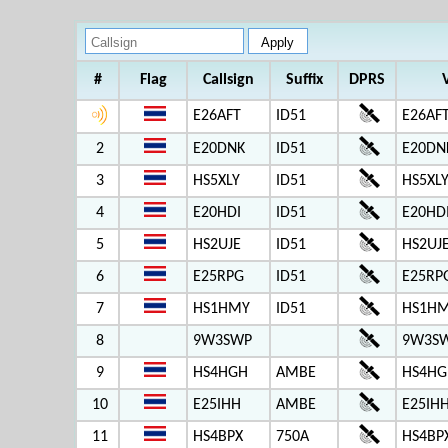
#
Flag
Callsign
Suffix
DPRS
E26AFT
ID51
E26AFT
2
E20DNK
ID51
E20DN
3
HS5XLY
ID51
HS5XL
4
E20HDI
ID51
E20HD
5
HS2UJE
ID51
HS2UJ
6
E25RPG
ID51
E25RP
7
HS1HMY
ID51
HS1HM
8
9W3SWP
9W3SW
9
HS4HGH
AMBE
HS4HG
10
E25IHH
AMBE
E25IHH
11
HS4BPX
750A
HS4BP