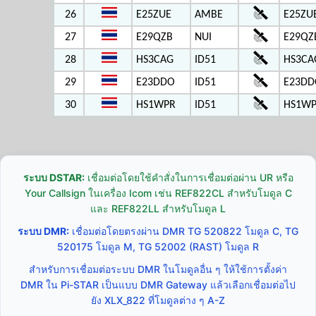
26
E25ZUE
AMBE
E25ZU
27
E29QZB
NUI
E29QZ
28
HS3CAG
ID51
HS3CA
29
E23DDO
ID51
E23DD
30
HS1WPR
ID51
HS1WP
ระบบ DSTAR:
เชื่อมต่อโดยใช้คำสั่งในการเชื่อมต่อผ่าน UR หรือ
Your Callsign ในเครื่อง Icom เช่น REF822CL สำหรับโมดูล C
และ REF822LL สำหรับโมดูล L
ระบบ DMR:
เชื่อมต่อโดยตรงผ่าน DMR TG 520822 โมดูล C, TG
520175 โมดูล M, TG 52002 (RAST) โมดูล R
สำหรับการเชื่อมต่อระบบ DMR ในโมดูลอื่น ๆ ให้ใช้การตั้งค่า
DMR ใน Pi-STAR เป็นแบบ DMR Gateway แล้วเลือกเชื่อมต่อไป
ยัง XLX_822 ที่โมดูลต่าง ๆ A-Z