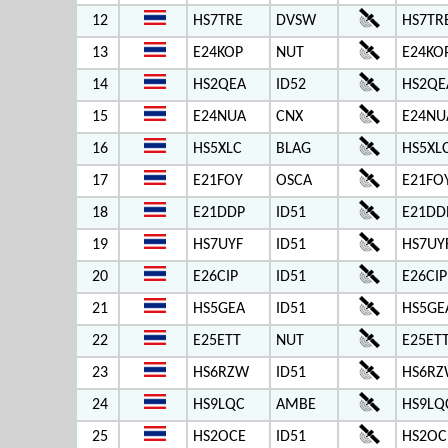
12
HS7TRE
DVSW
HS7TR
13
E24KOP
NUT
E24KO
14
HS2QEA
ID52
HS2QE
15
E24NUA
CNX
E24NU
16
HS5XLC
BLAG
HS5XL
17
E21FOY
OSCA
E21FO
18
E21DDP
ID51
E21DD
19
HS7UYF
ID51
HS7UY
20
E26CIP
ID51
E26CIP
21
HS5GEA
ID51
HS5GE
22
E25ETT
NUT
E25ETT
23
HS6RZW
ID51
HS6RZ
24
HS9LQC
AMBE
HS9LQ
25
HS2OCE
ID51
HS2OC