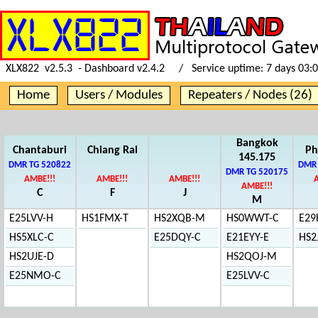
XLX822 v2.5.3 - Dashboard v2.4.2 / Service uptime:
7 days 03:
Home
Users / Modules
Repeaters / Nodes (26)
Bangkok
Chantaburi
Chiang Rai
Ph
145.175
DMR TG 520822
DMR 
DMR TG 520175
AMBE!!!
AMBE!!!
AMBE!!!
AMBE!!!
C
F
J
M
E25LVV-H
HS1FMX-T
HS2XQB-M
HS0WWT-C
E29
HS5XLC-C
E25DQY-C
E21EYY-E
HS2
HS2UJE-D
HS2QOJ-M
E25NMO-C
E25LVV-C