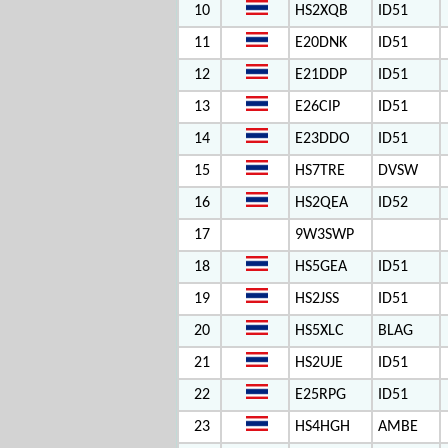
10
HS2XQB
ID51
11
E20DNK
ID51
12
E21DDP
ID51
13
E26CIP
ID51
14
E23DDO
ID51
15
HS7TRE
DVSW
16
HS2QEA
ID52
17
9W3SWP
18
HS5GEA
ID51
19
HS2JSS
ID51
20
HS5XLC
BLAG
21
HS2UJE
ID51
22
E25RPG
ID51
23
HS4HGH
AMBE