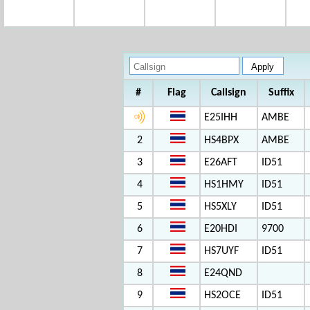
#
Flag
Callsign
Suffix
E25IHH
AMBE
2
HS4BPX
AMBE
3
E26AFT
ID51
4
HS1HMY
ID51
5
HS5XLY
ID51
6
E20HDI
9700
7
HS7UYF
ID51
8
E24QND
9
HS2OCE
ID51