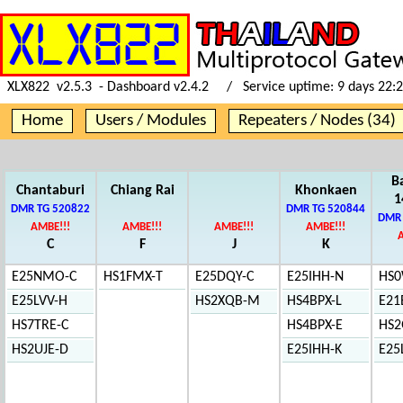
XLX822 v2.5.3 - Dashboard v2.4.2 / Service uptime:
9 days 22:
Home
Users / Modules
Repeaters / Nodes (34)
B
Chantaburi
Chiang Rai
Khonkaen
1
DMR TG 520822
DMR TG 520844
DMR 
AMBE!!!
AMBE!!!
AMBE!!!
AMBE!!!
C
F
J
K
E25NMO-C
HS1FMX-T
E25DQY-C
E25IHH-N
HS
E25LVV-H
HS2XQB-M
HS4BPX-L
E21
HS7TRE-C
HS4BPX-E
HS2
HS2UJE-D
E25IHH-K
E25