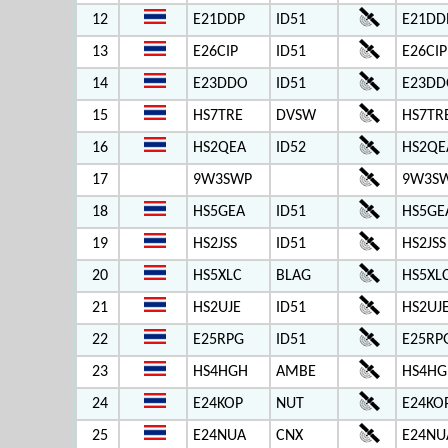
12
E21DDP
ID51
E21DD
13
E26CIP
ID51
E26CIP
14
E23DDO
ID51
E23DD
15
HS7TRE
DVSW
HS7TR
16
HS2QEA
ID52
HS2QE
17
9W3SWP
9W3SW
18
HS5GEA
ID51
HS5GE
19
HS2JSS
ID51
HS2JSS
20
HS5XLC
BLAG
HS5XL
21
HS2UJE
ID51
HS2UJ
22
E25RPG
ID51
E25RP
23
HS4HGH
AMBE
HS4HG
24
E24KOP
NUT
E24KO
25
E24NUA
CNX
E24NU