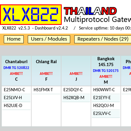
XLX822 v2.5.3 - Dashboard v2.4.2 / Service uptime:
10 days 00
Home
Users / Modules
Repeaters / Nodes (29)
Bangkok
Chantaburi
Chiang Rai
Ph
145.175
DMR TG 520822
DMR 
DMR TG 520175
AMBE!!!
AMBE!!!
AMBE!!!
AMBE!!!
C
F
J
M
E25NMO-C
HS1FMX-T
E25DQY-C
HS0WWT-C
E29
E25LVV-H
HS2XQB-M
E21EYY-E
HS2UJE-D
HS2QOJ-M
E25LVV-C