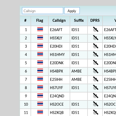
#
Flag
Callsign
Suffix
DPRS
1
E26AFT
ID51
E26AFT
2
HS5XLY
ID51
HS5XL
3
E20HDI
ID51
E20HD
4
HS1HMY
ID51
HS1HM
5
E20DNK
ID51
E20DN
6
HS4BPX
AMBE
HS4BP
7
E25IHH
AMBE
E25IHH
8
HS7UYF
ID51
HS7UY
9
E24QND
E24QN
10
HS2OCE
ID51
HS2OC
11
HS2XQB
ID51
HS2XQB