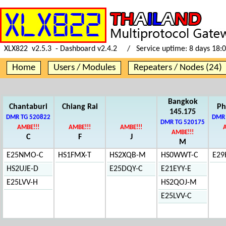
XLX822 v2.5.3 - Dashboard v2.4.2 / Service uptime:
8 days 18:
Home
Users / Modules
Repeaters / Nodes (24)
Bangkok
Chantaburi
Chiang Rai
Ph
145.175
DMR TG 520822
DMR 
DMR TG 520175
AMBE!!!
AMBE!!!
AMBE!!!
AMBE!!!
C
F
J
M
E25NMO-C
HS1FMX-T
HS2XQB-M
HS0WWT-C
E29
HS2UJE-D
E25DQY-C
E21EYY-E
E25LVV-H
HS2QOJ-M
E25LVV-C