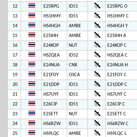
12
E25RPG
ID51
E25RPG O
13
HS1HMY
ID51
HS1HMY C
14
HS4HGH
AMBE
HS4HGH Y
15
E25IHH
AMBE
E25IHH A
16
E24KOP
NUT
E24KOP C
17
HS2QEA
ID52
HS2QEA C
18
E24NUA
CNX
E24NUA H
19
E21FOY
OSCA
E21FOY C
20
E21DDP
ID51
E21DDP C
21
HS7UYF
ID51
HS7UYF C
22
E26CIP
ID51
E26CIP C
23
E25ETT
NUT
E25ETT C
24
HS6RZW
ID51
HS6RZW C
25
HS9LQC
AMBE
HS9LQC L