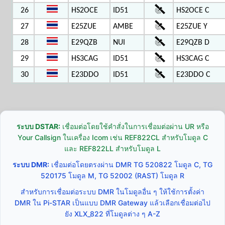
26
HS2OCE
ID51
HS2OCE C
27
E25ZUE
AMBE
E25ZUE Y
28
E29QZB
NUI
E29QZB D
29
HS3CAG
ID51
HS3CAG C
30
E23DDO
ID51
E23DDO C
ระบบ DSTAR:
เชื่อมต่อโดยใช้คำสั่งในการเชื่อมต่อผ่าน UR หรือ
Your Callsign ในเครื่อง Icom เช่น REF822CL สำหรับโมดูล C
และ REF822LL สำหรับโมดูล L
ระบบ DMR:
เชื่อมต่อโดยตรงผ่าน DMR TG 520822 โมดูล C, TG
520175 โมดูล M, TG 52002 (RAST) โมดูล R
สำหรับการเชื่อมต่อระบบ DMR ในโมดูลอื่น ๆ ให้ใช้การตั้งค่า
DMR ใน Pi-STAR เป็นแบบ DMR Gateway แล้วเลือกเชื่อมต่อไป
ยัง XLX_822 ที่โมดูลต่าง ๆ A-Z