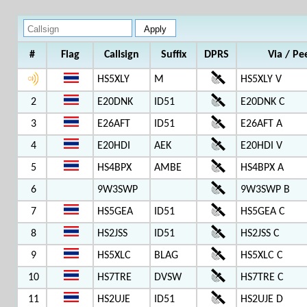
#
Flag
Callsign
Suffix
DPRS
Via / Pe
HS5XLY
M
HS5XLY V
2
E20DNK
ID51
E20DNK C
3
E26AFT
ID51
E26AFT A
4
E20HDI
AEK
E20HDI V
5
HS4BPX
AMBE
HS4BPX A
6
9W3SWP
9W3SWP B
7
HS5GEA
ID51
HS5GEA C
8
HS2JSS
ID51
HS2JSS C
9
HS5XLC
BLAG
HS5XLC C
10
HS7TRE
DVSW
HS7TRE C
11
HS2UJE
ID51
HS2UJE D